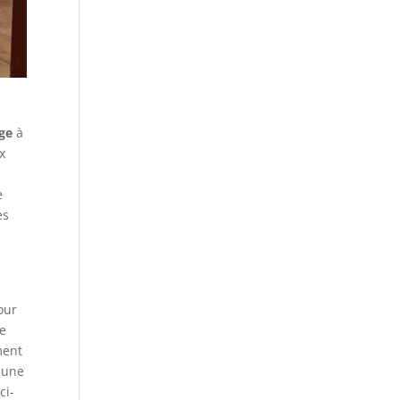
age
à
x
e
es
our
te
ment
 une
ci-