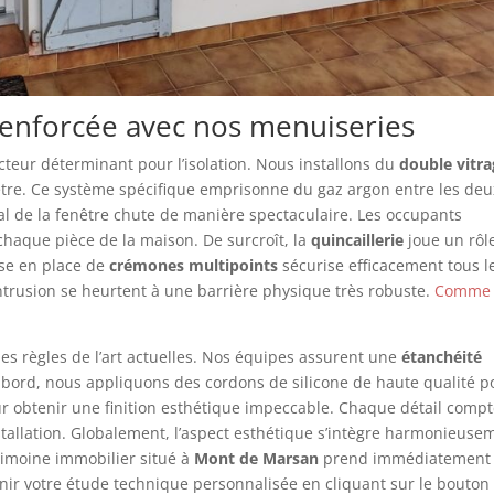
renforcée avec nos menuiseries
facteur déterminant pour l’isolation. Nous installons du
double vitr
être. Ce système spécifique emprisonne du gaz argon entre les deu
l de la fenêtre chute de manière spectaculaire. Les occupants
haque pièce de la maison. De surcroît, la
quincaillerie
joue un rôl
ise en place de
crémones multipoints
sécurise efficacement tous l
intrusion se heurtent à une barrière physique très robuste.
Comme
 des règles de l’art actuelles. Nos équipes assurent une
étanchéité
abord, nous appliquons des cordons de silicone de haute qualité p
r obtenir une finition esthétique impeccable. Chaque détail comp
nstallation. Globalement, l’aspect esthétique s’intègre harmonieuse
trimoine immobilier situé à
Mont de Marsan
prend immédiatement
ir votre étude technique personnalisée en cliquant sur le bouton 