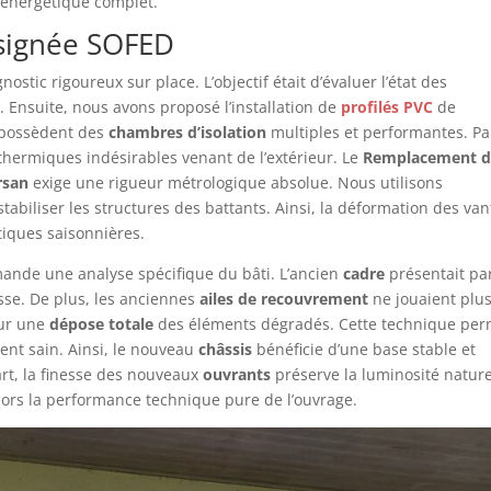
 énergétique complet.
 signée SOFED
stic rigoureux sur place. L’objectif était d’évaluer l’état des
 Ensuite, nous avons proposé l’installation de
profilés PVC
de
 possèdent des
chambres d’isolation
multiples et performantes. Pa
 thermiques indésirables venant de l’extérieur. Le
Remplacement 
rsan
exige une rigueur métrologique absolue. Nous utilisons
tabiliser les structures des battants. Ainsi, la déformation des va
tiques saisonnières.
ande une analyse spécifique du bâti. L’ancien
cadre
présentait par
sse. De plus, les anciennes
ailes de recouvrement
ne jouaient plu
our une
dépose totale
des éléments dégradés. Cette technique per
ent sain. Ainsi, le nouveau
châssis
bénéficie d’une base stable et
art, la finesse des nouveaux
ouvrants
préserve la luminosité nature
alors la performance technique pure de l’ouvrage.