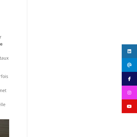
r
de
Button
ntaux
fois
s
met
lle