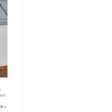
t
vent
e
ED
a