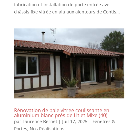
fabrication et installation de porte entrée avec
châssis fixe vitrée en alu aux alentours de Contis...
Rénovation de baie vitree coulissante en
aluminium blanc près de Lit et Mixe (40)
par
Laurence Bernet
|
Juil 17, 2025
|
Fenêtres &
Portes
,
Nos Réalisations