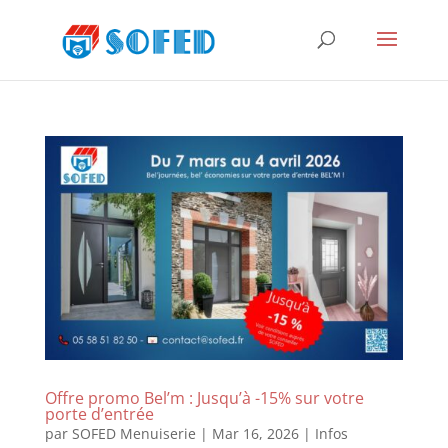
Offre promo Bel’m : Jusqu’à -15% sur votre
porte d’entrée
par
SOFED Menuiserie
|
Mar 16, 2026
|
Infos