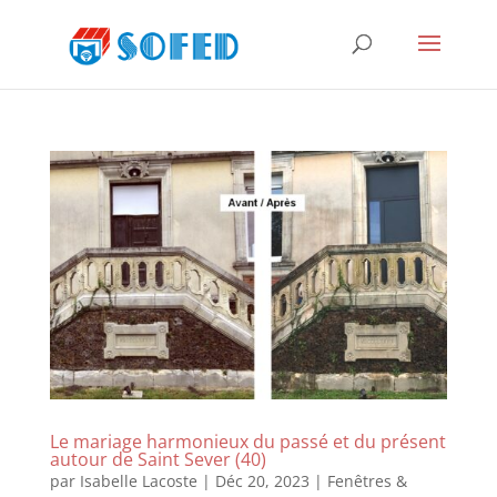
Le mariage harmonieux du passé et du présent
autour de Saint Sever (40)
par
Isabelle Lacoste
|
Déc 20, 2023
|
Fenêtres &