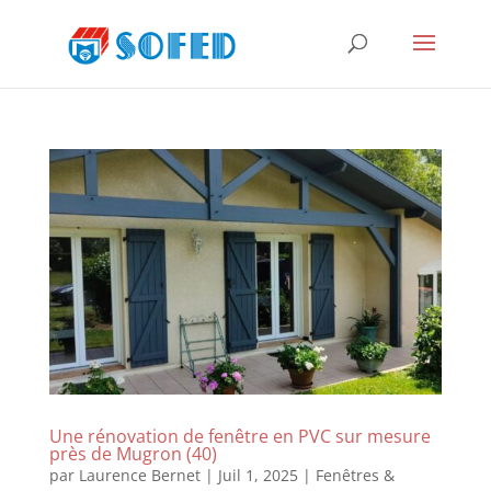
Une rénovation de fenêtre en PVC sur mesure
près de Mugron (40)
par
Laurence Bernet
|
Juil 1, 2025
|
Fenêtres &